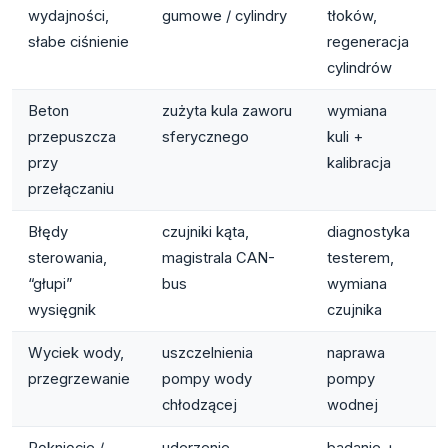
wydajności,
gumowe / cylindry
tłoków,
/
słabe ciśnienie
regeneracja
cylindrów
Beton
zużyta kula zaworu
wymiana
przepuszcza
sferycznego
kuli +
przy
kalibracja
przełączaniu
Błędy
czujniki kąta,
diagnostyka
sterowania,
magistrala CAN-
testerem,
“głupi”
bus
wymiana
wysięgnik
czujnika
Wyciek wody,
uszczelnienia
naprawa
przegrzewanie
pompy wody
pompy
/
chłodzącej
wodnej
Pęknięcie /
uderzenie,
badanie +