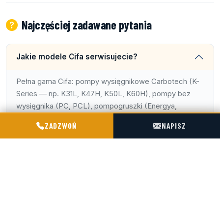
Najczęściej zadawane pytania
Jakie modele Cifa serwisujecie?
Pełna gama Cifa: pompy wysięgnikowe Carbotech (K-
Series — np. K31L, K47H, K50L, K60H), pompy bez
wysięgnika (PC, PCL), pompogruszki (Energya,
EYTRACK). Oznaczenia K-Series: liczba = zasięg w
POGOTOWIE TECHNICZNE TIR & SILO
ZADZWOŃ
NAPISZ
metrach, sufiks L/H = klasa konstrukcji. Generacje od
starszych z aluminiowymi wysięgnikami po najnowsze
Carbotech z włóknem węglowym.
Czy naprawiacie wysięgnik Cifa z włókna
węglowego (Carbotech)?