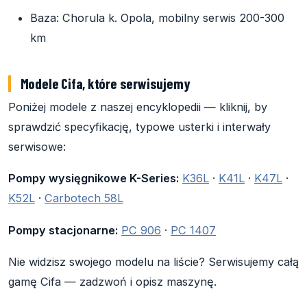
Baza: Chorula k. Opola, mobilny serwis 200-300
km
Modele Cifa, które serwisujemy
Poniżej modele z naszej encyklopedii — kliknij, by
sprawdzić specyfikację, typowe usterki i interwały
serwisowe:
Pompy wysięgnikowe K-Series:
K36L
·
K41L
·
K47L
·
K52L
·
Carbotech 58L
Pompy stacjonarne:
PC 906
·
PC 1407
Nie widzisz swojego modelu na liście? Serwisujemy całą
gamę Cifa — zadzwoń i opisz maszynę.