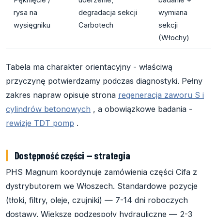
rysa na
degradacja sekcji
wymiana
wysięgniku
Carbotech
sekcji
(Włochy)
Tabela ma charakter orientacyjny - właściwą
przyczynę potwierdzamy podczas diagnostyki. Pełny
zakres napraw opisuje strona
regeneracja zaworu S i
cylindrów betonowych
, a obowiązkowe badania -
rewizje TDT pomp
.
Dostępność części — strategia
PHS Magnum koordynuje zamówienia części Cifa z
dystrybutorem we Włoszech. Standardowe pozycje
(tłoki, filtry, oleje, czujniki) — 7-14 dni roboczych
dostawy. Większe podzespoły hydrauliczne — 2-3