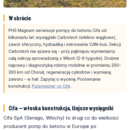
W skrócie
PHS Magnum serwisuje pompy do betonu Cifa od
kilkunastu lat: wysięgniki Carbotech (włókno węglowe),
zawór sferyczny, hydraulikę i sterowanie CAN-bus. Sekcji
Carbotech nie spawa się - przy pęknięciu wymieniamy
całą sekcję sprowadzaną z Włoch (2-6 tygodni). Drobne
naprawy i diagnostykę robimy mobilnie w promieniu 200-
300 km od Choruli, regenerację cylindrów i wymianę
zaworu - w hali. Zapytaj o wycenę. Porównanie
konstrukcji:
Putzmeister vs Cifa
.
Cifa — włoska konstrukcja, lżejsze wysięgniki
Cifa SpA (Senago, Włochy) to drugi co do wielkości
producent pomp do betonu w Europie po