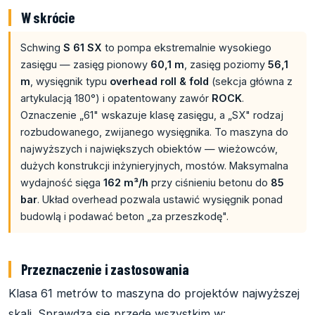
W skrócie
Schwing
S 61 SX
to pompa ekstremalnie wysokiego
zasięgu — zasięg pionowy
60,1 m
, zasięg poziomy
56,1
m
, wysięgnik typu
overhead roll & fold
(sekcja główna z
artykulacją 180°) i opatentowany zawór
ROCK
.
Oznaczenie „61" wskazuje klasę zasięgu, a „SX" rodzaj
rozbudowanego, zwijanego wysięgnika. To maszyna do
najwyższych i największych obiektów — wieżowców,
dużych konstrukcji inżynieryjnych, mostów. Maksymalna
wydajność sięga
162 m³/h
przy ciśnieniu betonu do
85
bar
. Układ overhead pozwala ustawić wysięgnik ponad
budowlą i podawać beton „za przeszkodę".
Przeznaczenie i zastosowania
Klasa 61 metrów to maszyna do projektów najwyższej
skali. Sprawdza się przede wszystkim w: