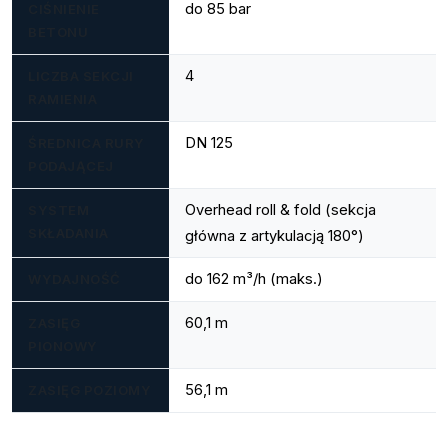
do 85 bar
CIŚNIENIE
BETONU
4
LICZBA SEKCJI
RAMIENIA
DN 125
ŚREDNICA RURY
PODAJĄCEJ
Overhead roll & fold (sekcja
SYSTEM
SKŁADANIA
główna z artykulacją 180°)
do 162 m³/h (maks.)
WYDAJNOŚĆ
60,1 m
ZASIĘG
PIONOWY
56,1 m
ZASIĘG POZIOMY