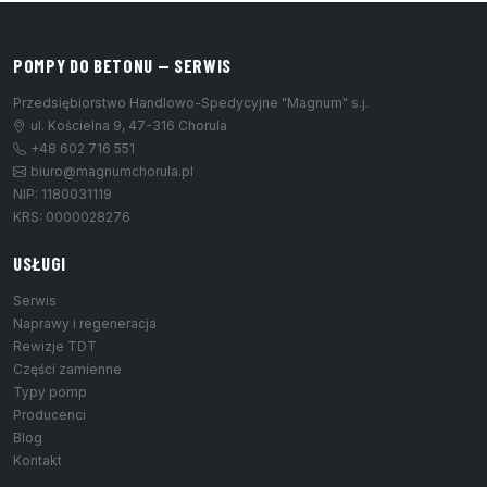
POMPY DO BETONU — SERWIS
Przedsiębiorstwo Handlowo-Spedycyjne "Magnum" s.j.
ul. Kościelna 9, 47-316 Chorula
+48 602 716 551
biuro@magnumchorula.pl
NIP: 1180031119
KRS: 0000028276
USŁUGI
Serwis
Naprawy i regeneracja
Rewizje TDT
Części zamienne
Typy pomp
Producenci
Blog
Kontakt