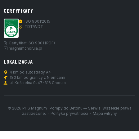
CERTYFIKATY
ISO 9001:2015
TDT/WDT
Certyfikat ISO 9001 (PDF)
magnumchorula.pl
LOKALIZACJA
4 km od autostrady A4
180 km od granicy z Niemcami
ul. Kościelna 9, 47-316 Chorula
© 2026 PHS Magnum · Pompy do Betonu — Serwis. Wszelkie prawa
zastrzeżone. ·
Polityka prywatności
·
Mapa witryny