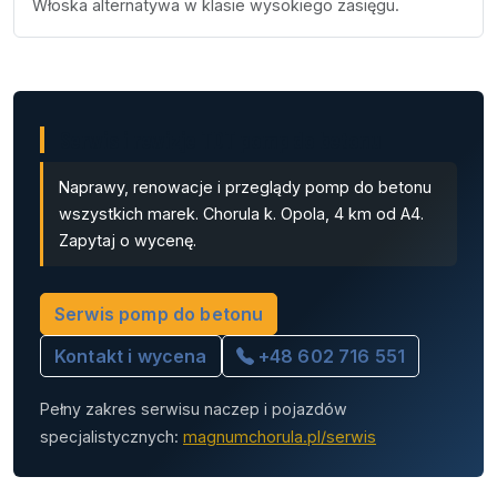
Włoska alternatywa w klasie wysokiego zasięgu.
Serwis i rewizje TDT pomp do betonu
Naprawy, renowacje i przeglądy pomp do betonu
wszystkich marek. Chorula k. Opola, 4 km od A4.
Zapytaj o wycenę.
Serwis pomp do betonu
Kontakt i wycena
+48 602 716 551
Pełny zakres serwisu naczep i pojazdów
specjalistycznych:
magnumchorula.pl/serwis