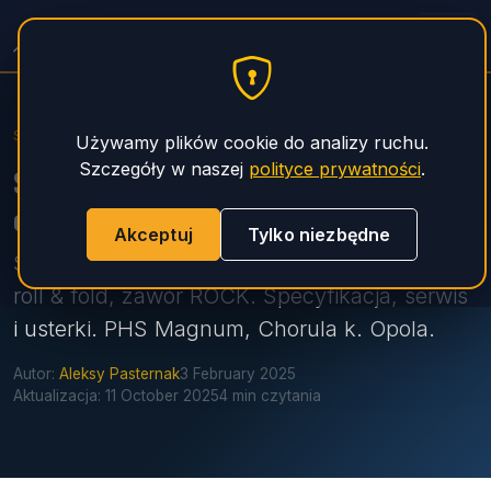
Pompy do Betonu — Serwis
PHS Magnum
Strona główna
Pompy
Schwing
Schwing S 61 SX
Używamy plików cookie do analizy ruchu.
Szczegóły w naszej
polityce prywatności
.
Schwing S 61 SX — specyfikacja, serwis,
części zamienne
Akceptuj
Tylko niezbędne
Schwing S 61 SX: zasięg 60,1 m, overhead
roll & fold, zawór ROCK. Specyfikacja, serwis
i usterki. PHS Magnum, Chorula k. Opola.
Autor:
Aleksy Pasternak
3 February 2025
Aktualizacja:
11 October 2025
4 min czytania