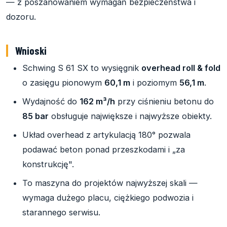
— z poszanowaniem wymagań bezpieczeństwa i
dozoru.
Wnioski
Schwing S 61 SX to wysięgnik
overhead roll & fold
o zasięgu pionowym
60,1 m
i poziomym
56,1 m
.
Wydajność do
162 m³/h
przy ciśnieniu betonu do
85 bar
obsługuje największe i najwyższe obiekty.
Układ overhead z artykulacją 180° pozwala
podawać beton ponad przeszkodami i „za
konstrukcję".
To maszyna do projektów najwyższej skali —
wymaga dużego placu, ciężkiego podwozia i
starannego serwisu.