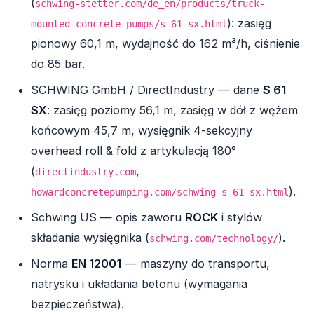
(
schwing-stetter.com/de_en/products/truck-
): zasięg
mounted-concrete-pumps/s-61-sx.html
pionowy 60,1 m, wydajność do 162 m³/h, ciśnienie
do 85 bar.
SCHWING GmbH / DirectIndustry — dane
S 61
SX
: zasięg poziomy 56,1 m, zasięg w dół z wężem
końcowym 45,7 m, wysięgnik 4-sekcyjny
overhead roll & fold z artykulacją 180°
(
,
directindustry.com
).
howardconcretepumping.com/schwing-s-61-sx.html
Schwing US — opis zaworu
ROCK
i stylów
składania wysięgnika (
).
schwing.com/technology/
Norma
EN 12001
— maszyny do transportu,
natrysku i układania betonu (wymagania
bezpieczeństwa).