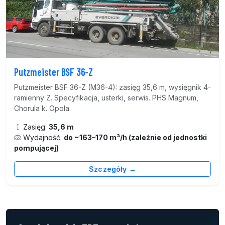
Putzmeister BSF 36-Z
Putzmeister BSF 36-Z (M36-4): zasięg 35,6 m, wysięgnik 4-
ramienny Z. Specyfikacja, usterki, serwis. PHS Magnum,
Chorula k. Opola.
Zasięg:
35,6 m
Wydajność:
do ~163–170 m³/h (zależnie od jednostki
pompującej)
Szczegóły →