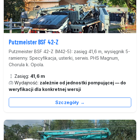
Putzmeister BSF 42-Z
Putzmeister BSF 42-Z (M42-5): zasięg 41,6 m, wysięgnik 5-
ramienny. Specyfikacja, usterki, serwis. PHS Magnum,
Chorula k. Opola.
Zasięg:
41,6 m
Wydajność:
zależnie od jednostki pompującej — do
weryfikacji dla konkretnej wersji
Szczegóły →