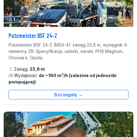
Putzmeister BSF 24-Z
Putzmeister BSF 24-Z (M24-4): zasięg 23,6 m, wysięgnik 4-
ramienny ZR. Specyfikacja, usterki, serwis. PHS Magnum,
Chorula k. Opola.
Zasięg:
23,6 m
Wydajność:
do ~160 m³/h (zależnie od jednostki
pompującej)
Szczegóły →