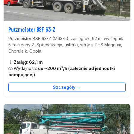
Putzmeister BSF 63-Z
Putzmeister BSF 63-Z (M63-5): zasięg ok. 62 m, wysięgnik
5-ramienny Z. Specyfikacja, usterki, serwis. PHS Magnum,
Chorula k. Opola.
Zasięg:
62,1 m
Wydajność:
do ~200 m³/h (zależnie od jednostki
pompującej)
Szczegóły →