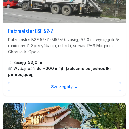
Putzmeister BSF 52-Z
Putzmeister BSF 52-Z (M52-5): zasięg 52,0 m, wysięgnik 5-
ramienny Z. Specyfikacja, usterki, serwis. PHS Magnum,
Chorula k. Opola.
Zasięg:
52,0 m
Wydajność:
do ~200 m³/h (zależnie od jednostki
pompującej)
Szczegóły →