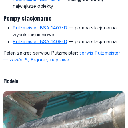
największe obiekty
Pompy stacjonarne
Putzmeister BSA 1407-D
— pompa stacjonarna
wysokociśnieniowa
Putzmeister BSA 1409-D
— pompa stacjonarna
Pełen zakres serwisu Putzmeister:
serwis Putzmeister
— zawór S, Ergonic, naprawa
.
Modele