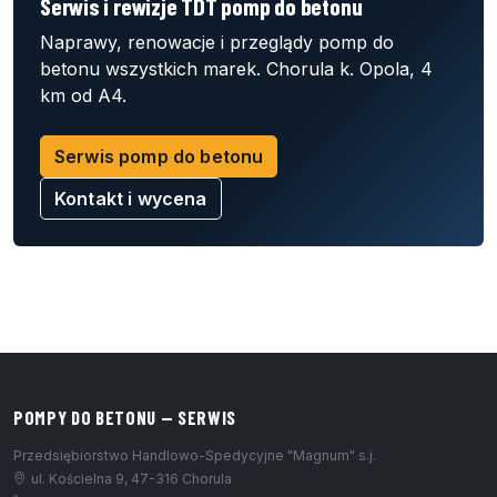
Serwis i rewizje TDT pomp do betonu
Naprawy, renowacje i przeglądy pomp do
betonu wszystkich marek. Chorula k. Opola, 4
km od A4.
Serwis pomp do betonu
Kontakt i wycena
POMPY DO BETONU — SERWIS
Przedsiębiorstwo Handlowo-Spedycyjne "Magnum" s.j.
ul. Kościelna 9, 47-316 Chorula