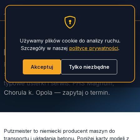
Pompy do Betonu — Serwis
PHS Magnum
Strona główna
Pompy
Putzmeister
Używamy plików cookie do analizy ruchu.
Szczegóły w naszej
polityce prywatności
.
Putzmeister — pompy do betonu
Putzmeister — pompy wysięgnikowe i
Akceptuj
Tylko niezbędne
stacjonarne do betonu. Specyfikacje modeli,
typowe usterki i serwis. PHS Magnum,
Chorula k. Opola — zapytaj o termin.
Putzmeister to niemiecki producent maszyn do
transportu i układania betonu. Poniżej karty modeli z