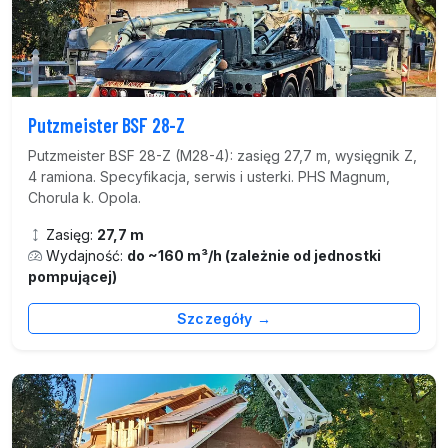
Putzmeister BSF 28-Z
Putzmeister BSF 28-Z (M28-4): zasięg 27,7 m, wysięgnik Z,
4 ramiona. Specyfikacja, serwis i usterki. PHS Magnum,
Chorula k. Opola.
Zasięg:
27,7 m
Wydajność:
do ~160 m³/h (zależnie od jednostki
pompującej)
Szczegóły →