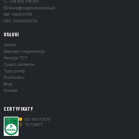
+48 602 716 551
biuro@magnumchorula.pl
NIP: 1180031119
KRS: 0000028276
USŁUGI
Serwis
Naprawy i regeneracja
Rewizje TDT
Części zamienne
Typy pomp
Producenci
Blog
Kontakt
CERTYFIKATY
ISO 9001:2015
TDT/WDT