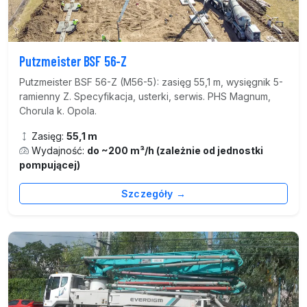
Putzmeister BSF 56-Z
Putzmeister BSF 56-Z (M56-5): zasięg 55,1 m, wysięgnik 5-
ramienny Z. Specyfikacja, usterki, serwis. PHS Magnum,
Chorula k. Opola.
Zasięg:
55,1 m
Wydajność:
do ~200 m³/h (zależnie od jednostki
pompującej)
Szczegóły →