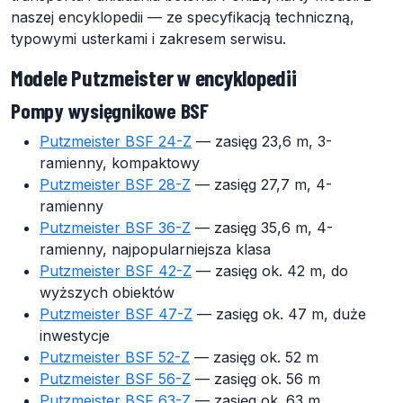
naszej encyklopedii — ze specyfikacją techniczną,
typowymi usterkami i zakresem serwisu.
Modele Putzmeister w encyklopedii
Pompy wysięgnikowe BSF
Putzmeister BSF 24-Z
— zasięg 23,6 m, 3-
ramienny, kompaktowy
Putzmeister BSF 28-Z
— zasięg 27,7 m, 4-
ramienny
Putzmeister BSF 36-Z
— zasięg 35,6 m, 4-
ramienny, najpopularniejsza klasa
Putzmeister BSF 42-Z
— zasięg ok. 42 m, do
wyższych obiektów
Putzmeister BSF 47-Z
— zasięg ok. 47 m, duże
inwestycje
Putzmeister BSF 52-Z
— zasięg ok. 52 m
Putzmeister BSF 56-Z
— zasięg ok. 56 m
Putzmeister BSF 63-Z
— zasięg ok. 63 m,