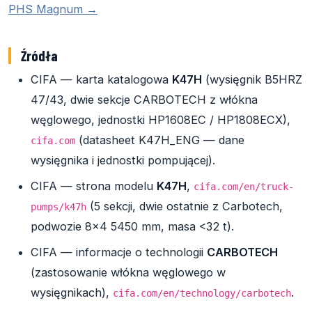
PHS Magnum →
Źródła
CIFA — karta katalogowa
K47H
(wysięgnik B5HRZ
47/43, dwie sekcje CARBOTECH z włókna
węglowego, jednostki HP1608EC / HP1808ECX),
(datasheet K47H_ENG — dane
cifa.com
wysięgnika i jednostki pompującej).
CIFA — strona modelu
K47H
,
cifa.com/en/truck-
(5 sekcji, dwie ostatnie z Carbotech,
pumps/k47h
podwozie 8x4 5450 mm, masa <32 t).
CIFA — informacje o technologii
CARBOTECH
(zastosowanie włókna węglowego w
wysięgnikach),
.
cifa.com/en/technology/carbotech