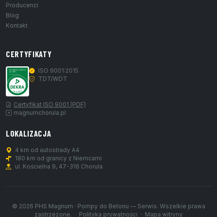
Producenci
Blog
Kontakt
CERTYFIKATY
ISO 9001:2015
TDT/WDT
Certyfikat ISO 9001 (PDF)
magnumchorula.pl
LOKALIZACJA
4 km od autostrady A4
180 km od granicy z Niemcami
ul. Kościelna 9, 47-316 Chorula
© 2026 PHS Magnum · Pompy do Betonu — Serwis. Wszelkie prawa
zastrzeżone. ·
Polityka prywatności
·
Mapa witryny