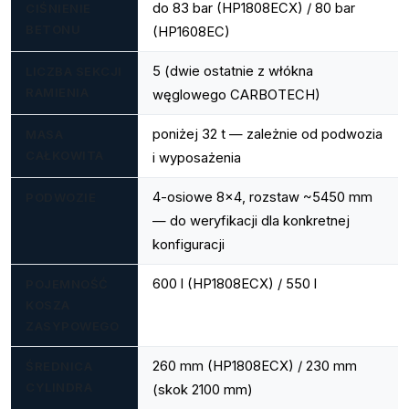
do 83 bar (HP1808ECX) / 80 bar
CIŚNIENIE
BETONU
(HP1608EC)
5 (dwie ostatnie z włókna
LICZBA SEKCJI
RAMIENIA
węglowego CARBOTECH)
poniżej 32 t — zależnie od podwozia
MASA
CAŁKOWITA
i wyposażenia
4-osiowe 8x4, rozstaw ~5450 mm
PODWOZIE
— do weryfikacji dla konkretnej
konfiguracji
600 l (HP1808ECX) / 550 l
POJEMNOŚĆ
KOSZA
ZASYPOWEGO
260 mm (HP1808ECX) / 230 mm
ŚREDNICA
CYLINDRA
(skok 2100 mm)