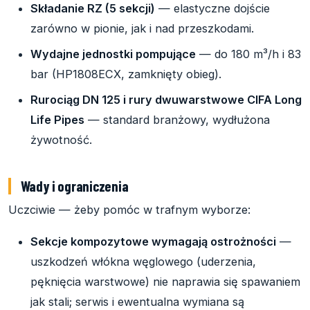
Składanie RZ (5 sekcji)
— elastyczne dojście
zarówno w pionie, jak i nad przeszkodami.
Wydajne jednostki pompujące
— do 180 m³/h i 83
bar (HP1808ECX, zamknięty obieg).
Rurociąg DN 125 i rury dwuwarstwowe CIFA Long
Life Pipes
— standard branżowy, wydłużona
żywotność.
Wady i ograniczenia
Uczciwie — żeby pomóc w trafnym wyborze:
Sekcje kompozytowe wymagają ostrożności
—
uszkodzeń włókna węglowego (uderzenia,
pęknięcia warstwowe) nie naprawia się spawaniem
jak stali; serwis i ewentualna wymiana są