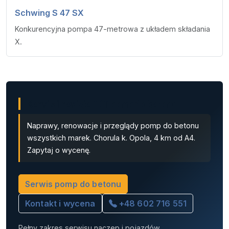
Schwing S 47 SX
Konkurencyjna pompa 47-metrowa z układem składania
X.
Serwis i rewizje TDT pomp do betonu
Naprawy, renowacje i przeglądy pomp do betonu
wszystkich marek. Chorula k. Opola, 4 km od A4.
Zapytaj o wycenę.
Serwis pomp do betonu
Kontakt i wycena
+48 602 716 551
Pełny zakres serwisu naczep i pojazdów