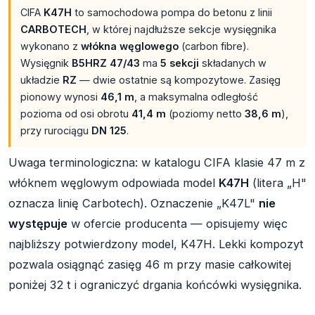
CIFA
K47H
to samochodowa pompa do betonu z linii
CARBOTECH
, w której najdłuższe sekcje wysięgnika
wykonano z
włókna węglowego
(carbon fibre).
Wysięgnik
B5HRZ 47/43
ma
5 sekcji
składanych w
układzie
RZ
— dwie ostatnie są kompozytowe. Zasięg
pionowy wynosi
46,1 m
, a maksymalna odległość
pozioma od osi obrotu
41,4 m
(poziomy netto
38,6 m
),
przy rurociągu
DN 125
.
Uwaga terminologiczna: w katalogu CIFA klasie 47 m z
włóknem węglowym odpowiada model
K47H
(litera „H"
oznacza linię Carbotech). Oznaczenie „K47L"
nie
występuje
w ofercie producenta — opisujemy więc
najbliższy potwierdzony model, K47H. Lekki kompozyt
pozwala osiągnąć zasięg 46 m przy masie całkowitej
poniżej 32 t i ograniczyć drgania końcówki wysięgnika.