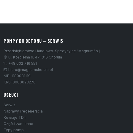
POMPY DO BETONU — SERWIS
Przedsiębiorstwo Handlowo-Spedycyjne "Magnum" s.j.
ul. Kościelna 9, 47-316 Chorula
+48 602 716 551
biuro@magnumchorula.pl
NIP: 1180031119
KRS: 0000028276
USŁUGI
Serwis
Naprawy i regeneracja
Rewizje TDT
Części zamienne
Typy pomp