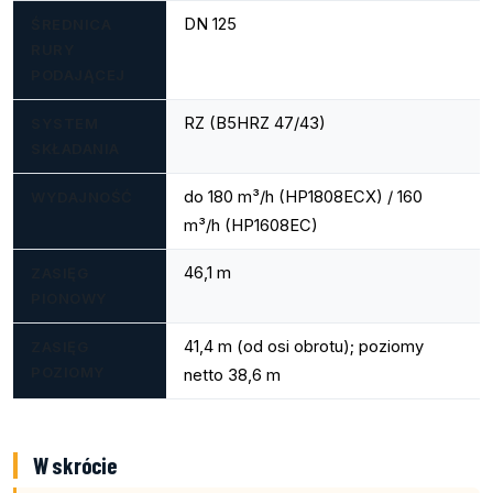
DN 125
ŚREDNICA
RURY
PODAJĄCEJ
RZ (B5HRZ 47/43)
SYSTEM
SKŁADANIA
do 180 m³/h (HP1808ECX) / 160
WYDAJNOŚĆ
m³/h (HP1608EC)
46,1 m
ZASIĘG
PIONOWY
41,4 m (od osi obrotu); poziomy
ZASIĘG
POZIOMY
netto 38,6 m
W skrócie