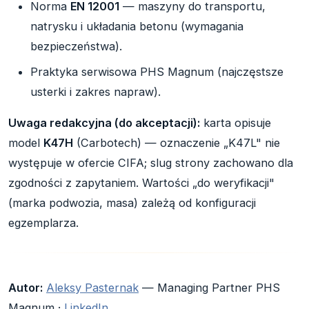
Norma
EN 12001
— maszyny do transportu,
natrysku i układania betonu (wymagania
bezpieczeństwa).
Praktyka serwisowa PHS Magnum (najczęstsze
usterki i zakres napraw).
Uwaga redakcyjna (do akceptacji):
karta opisuje
model
K47H
(Carbotech) — oznaczenie „K47L" nie
występuje w ofercie CIFA; slug strony zachowano dla
zgodności z zapytaniem. Wartości „do weryfikacji"
(marka podwozia, masa) zależą od konfiguracji
egzemplarza.
Autor:
Aleksy Pasternak
— Managing Partner PHS
Magnum ·
LinkedIn