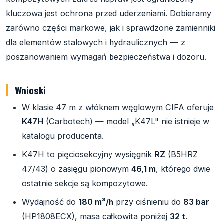
kluczowa jest ochrona przed uderzeniami. Dobieramy
zarówno części markowe, jak i sprawdzone zamienniki
dla elementów stalowych i hydraulicznych — z
poszanowaniem wymagań bezpieczeństwa i dozoru.
Wnioski
W klasie 47 m z włóknem węglowym CIFA oferuje
K47H
(Carbotech) — model „K47L" nie istnieje w
katalogu producenta.
K47H to pięciosekcyjny wysięgnik
RZ
(B5HRZ
47/43) o zasięgu pionowym
46,1 m
, którego dwie
ostatnie sekcje są kompozytowe.
Wydajność do
180 m³/h
przy ciśnieniu do
83 bar
(HP1808ECX), masa całkowita poniżej
32 t
.