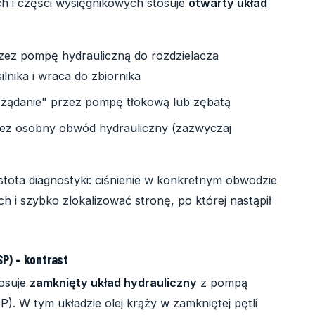
 i części wysięgnikowych stosuje
otwarty układ
przez pompę hydrauliczną do rozdzielacza
ilnika i wraca do zbiornika
a żądanie" przez pompę tłokową lub zębatą
ez osobny obwód hydrauliczny (zazwyczaj
stota diagnostyki: ciśnienie w konkretnym obwodzie
 i szybko zlokalizować stronę, po której nastąpił
P) – kontrast
tosuje
zamknięty układ hydrauliczny
z pompą
). W tym układzie olej krąży w zamkniętej pętli