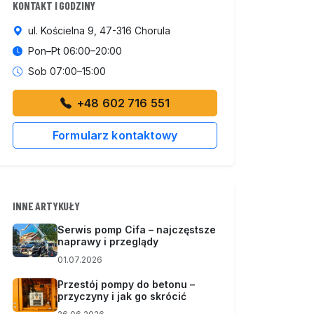
KONTAKT I GODZINY
ul. Kościelna 9, 47-316 Chorula
Pon–Pt 06:00–20:00
Sob 07:00–15:00
+48 602 716 551
Formularz kontaktowy
INNE ARTYKUŁY
Serwis pomp Cifa – najczęstsze
naprawy i przeglądy
01.07.2026
Przestój pompy do betonu –
przyczyny i jak go skrócić