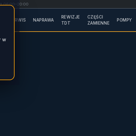
Pt 06:00–20:00
A
REWIZJE
CZĘŚCI
SERWIS
NAPRAWA
POMPY
A
TDT
ZAMIENNE
y w