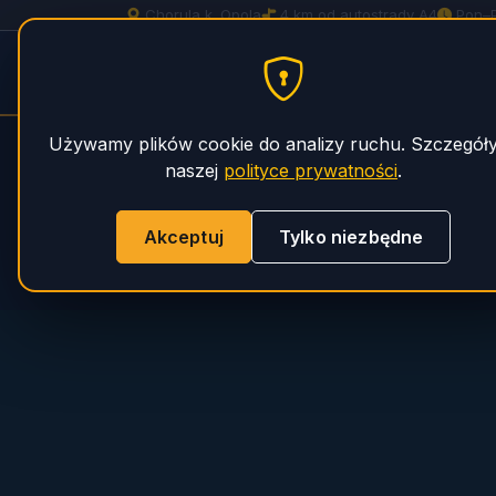
Chorula k. Opola
4 km od autostrady A4
Pon–
STRON
Pompy do Betonu — Serwis
GŁÓWN
PHS Magnum
Używamy plików cookie do analizy ruchu. Szczegół
naszej
polityce prywatności
.
Akceptuj
Tylko niezbędne