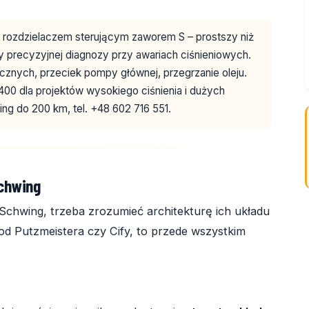
z rozdzielaczem sterującym zaworem S – prostszy niż
 precyzyjnej diagnozy przy awariach ciśnieniowych.
icznych, przeciek pompy głównej, przegrzanie oleju.
00 dla projektów wysokiego ciśnienia i dużych
g do 200 km, tel. +48 602 716 551.
Schwing
chwing, trzeba zrozumieć architekturę ich układu
od Putzmeistera czy Cify, to przede wszystkim