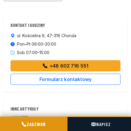
KONTAKT I GODZINY
ul. Kościelna 9, 47-316 Chorula
Pon–Pt 06:00–20:00
Sob 07:00–15:00
+48 602 716 551
Formularz kontaktowy
INNE ARTYKUŁY
Serwis pomp Cifa – najczęstsze naprawy i
POGOTOWIE TECHNICZNE TIR & SILO
przeglądy
ZADZWOŃ
NAPISZ