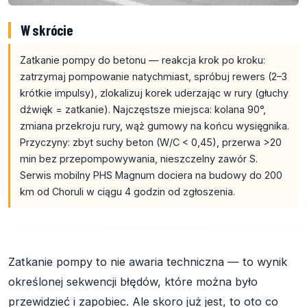
W skrócie
Zatkanie pompy do betonu — reakcja krok po kroku:
zatrzymaj pompowanie natychmiast, spróbuj rewers (2–3
krótkie impulsy), zlokalizuj korek uderzając w rury (głuchy
dźwięk = zatkanie). Najczęstsze miejsca: kolana 90°,
zmiana przekroju rury, wąż gumowy na końcu wysięgnika.
Przyczyny: zbyt suchy beton (W/C < 0,45), przerwa >20
min bez przepompowywania, nieszczelny zawór S.
Serwis mobilny PHS Magnum dociera na budowy do 200
km od Choruli w ciągu 4 godzin od zgłoszenia.
Zatkanie pompy to nie awaria techniczna — to wynik
określonej sekwencji błędów, które można było
przewidzieć i zapobiec. Ale skoro już jest, to oto co